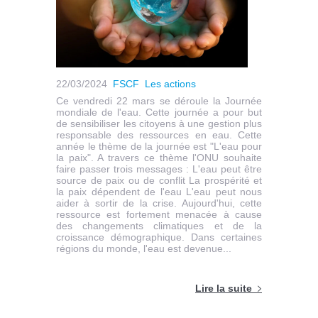
22/03/2024
FSCF
Les actions
Ce vendredi 22 mars se déroule la Journée
mondiale de l'eau. Cette journée a pour but
de sensibiliser les citoyens à une gestion plus
responsable des ressources en eau. Cette
année le thème de la journée est "L'eau pour
la paix". A travers ce thème l'ONU souhaite
faire passer trois messages : L'eau peut être
source de paix ou de conflit La prospérité et
la paix dépendent de l'eau L'eau peut nous
aider à sortir de la crise. Aujourd'hui, cette
ressource est fortement menacée à cause
des changements climatiques et de la
croissance démographique. Dans certaines
régions du monde, l'eau est devenue...
Lire la suite