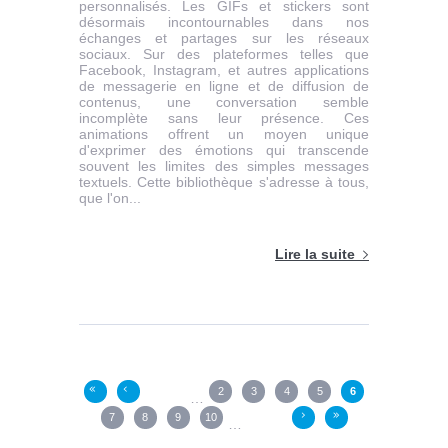
personnalisés. Les GIFs et stickers sont
désormais incontournables dans nos
échanges et partages sur les réseaux
sociaux. Sur des plateformes telles que
Facebook, Instagram, et autres applications
de messagerie en ligne et de diffusion de
contenus, une conversation semble
incomplète sans leur présence. Ces
animations offrent un moyen unique
d'exprimer des émotions qui transcende
souvent les limites des simples messages
textuels. Cette bibliothèque s'adresse à tous,
que l'on...
Lire la suite
Pages
2
3
4
5
6
«
‹
…
7
8
9
10
›
»
…