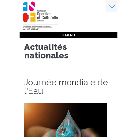
Aller
au
contenu
Menu
principal
≡ MENU
Actualités
nationales
Journée mondiale de
l'Eau