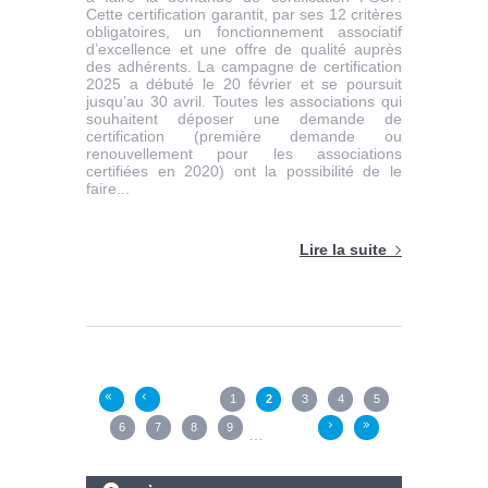
Cette certification garantit, par ses 12 critères
obligatoires, un fonctionnement associatif
d’excellence et une offre de qualité auprès
des adhérents. La campagne de certification
2025 a débuté le 20 février et se poursuit
jusqu’au 30 avril. Toutes les associations qui
souhaitent déposer une demande de
certification (première demande ou
renouvellement pour les associations
certifiées en 2020) ont la possibilité de le
faire...
Lire la suite
Pages
1
2
3
4
5
«
‹
6
7
8
9
›
»
…