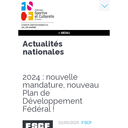
Aller
au
contenu
Menu
principal
≡ MENU
Actualités
nationales
2024 : nouvelle
mandature, nouveau
Plan de
Développement
Fédéral !
01/05/2025
FSCF