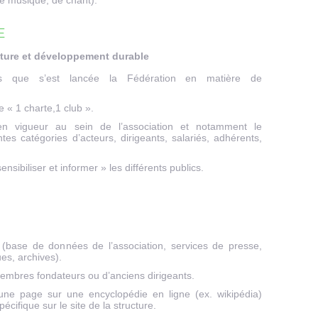
 de musique, de chant).
E
lture et développement durable
fis que s’est lancée la Fédération en matière de
e « 1 charte,1 club ».
en vigueur au sein de l’association et notamment le
es catégories d’acteurs, dirigeants, salariés, adhérents,
sibiliser et informer » les différents publics.
 (base de données de l’association, services de presse,
ues, archives).
embres fondateurs ou d’anciens dirigeants.
d’une page sur une encyclopédie en ligne (ex. wikipédia)
écifique sur le site de la structure.