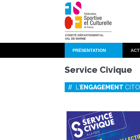
Aller
au
contenu
principal
PRÉSENTATION
ACT
Service Civique
L'
ENGAGEMENT
CITO