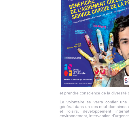
et prendre conscience de la diversité 
Le volontaire se verra confier une 
général dans un des neuf domaines d’i
et loisirs, développement intern
environnement, intervention d’urgence,