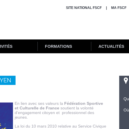
SITE NATIONAL FSCF
MA FSCF
IVITÉS
FORMATIONS
ACTUALITÉS
YEN
Qu
En lien avec ses valeurs la
Fédération Sportive
et Culturelle de France
soutient la volonté
Où
d’engagement citoyen et professionnel des
jeunes.
La loi du 10 mars 2010 relative au Service Civique