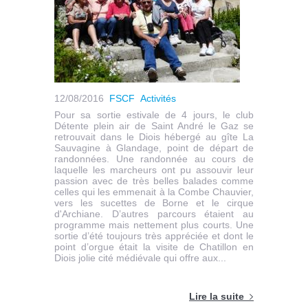
12/08/2016
FSCF
Activités
Pour sa sortie estivale de 4 jours, le club
Détente plein air de Saint André le Gaz se
retrouvait dans le Diois hébergé au gîte La
Sauvagine à Glandage, point de départ de
randonnées. Une randonnée au cours de
laquelle les marcheurs ont pu assouvir leur
passion avec de très belles balades comme
celles qui les emmenait à la Combe Chauvier,
vers les sucettes de Borne et le cirque
d'Archiane. D’autres parcours étaient au
programme mais nettement plus courts. Une
sortie d’été toujours très appréciée et dont le
point d’orgue était la visite de Chatillon en
Diois jolie cité médiévale qui offre aux...
Lire la suite