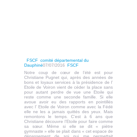
FSCF
comité départemental du
Dauphiné
07/07/2016
FSCF
Notre coup de cœur de l’été est pour
Christiane Pugnet qui, après des années de
bons et loyaux services à la présidence de l’
Etoile de Voiron vient de céder la place sans
pour autant perdre de vue une Etoile qui
reste comme une seconde famille. Si elle
avoue avoir eu des rapports en pointillés
avec l’ Etoile de Voiron comme avec la Fédé
elle ne les a jamais quittés des yeux. Mais
remontons le temps. C’est à 6 ans que
Christiane découvre l’Etoile pour faire comme
sa sœur. Même si elle se dit « piètre
gymnaste » elle se plait dans « cet espace de
dépassement de soi qui me permettait