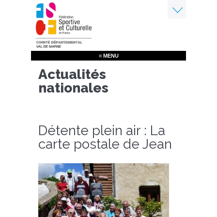
Aller
au
contenu
Menu
principal
≡ MENU
Actualités
nationales
Détente plein air : La
carte postale de Jean