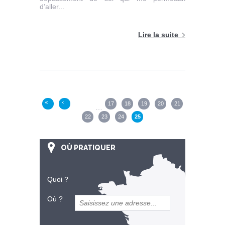
d’aller...
Lire la suite
Pages
17
18
19
20
21
«
‹
…
22
23
24
25
OÙ PRATIQUER
Quoi ?
Où ?