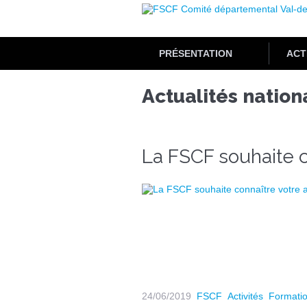
Aller
au
contenu
principal
PRÉSENTATION
ACT
Actualités nation
La FSCF souhaite co
24/06/2019
FSCF
Activités
Formati