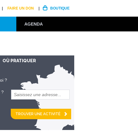
FAIRE UN DON
BOUTIQUE
AGENDA
OÙ PRATIQUER
oi ?
 ?
et
km alentour