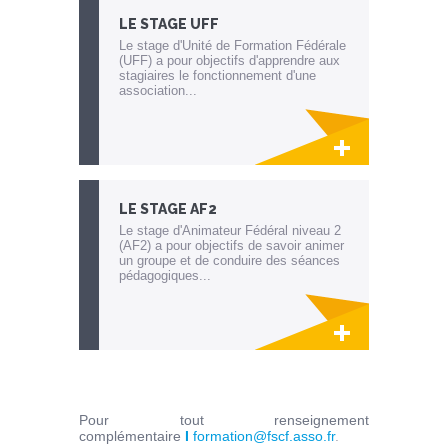
LE STAGE UFF
Le stage d'Unité de Formation Fédérale
(UFF) a pour objectifs d'apprendre aux
stagiaires le fonctionnement d'une
association...
Lien invisible éditable sur la cible et la
destination
LE STAGE AF2
Le stage d'Animateur Fédéral niveau 2
(AF2) a pour objectifs de savoir animer
un groupe et de conduire des séances
pédagogiques...
Lien invisible éditable sur la cible et la
destination
Pour tout renseignement
complémentaire
I
formation@fscf.asso.fr
.