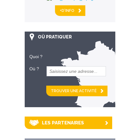
+D'INFO
OÙ PRATIQUER
Quoi ?
Où ?
et
km alentour
LES PARTENAIRES