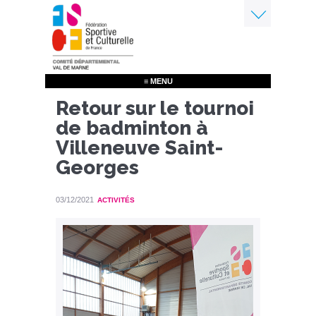
Aller
au
contenu
Menu
principal
≡ MENU
Retour sur le tournoi
de badminton à
Villeneuve Saint-
Georges
03/12/2021
ACTIVITÉS